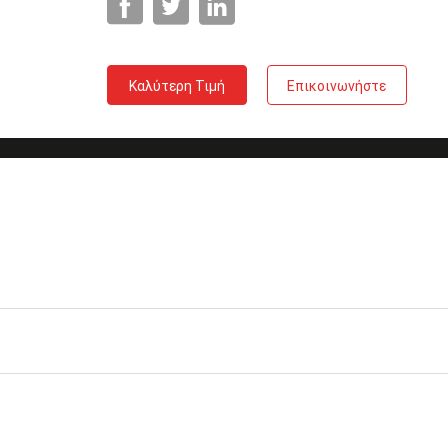
Καλύτερη Τιμή
Επικοινωνήστε
ρσενικό Χ MTP - 6
 Χ LC μια υψηλή
Πολικότητα
Τύπος Α
MPO MTP
Διάσταση
35x109x118mm
μένων FTTH FTTB
IL
Ελίτ MTP≤0.35dB, LC≤0.3