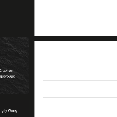
ΛΕΠΤΟΜΈΡΕΙΕΣ
Το ράφι τοποθετεί 1 α
Προϊόντα
διπλός 12F OM4 τύπος
. αυτός
πυκνότητα κασετών 
Σχεδιασμένος για
10G/40G
Δίκτυο κέντρων δεδο
Εφαρμογή
nglly Wong
FTTX