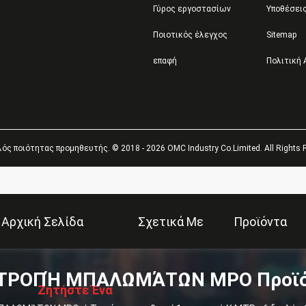
Γύρος εργοστασίων
Υποθέσει
Ποιοτικός έλεγχος
Sitemap
επαφή
Πολιτική
ός ποιότητας προμηθευτής. © 2018 - 2026 OMC Industry Co.Limited. All Rights 
Αρχική Σελίδα
Σχετικά Με
Προϊόντα
ΙΤΡΟΠΉ ΜΠΑΛΩΜΆΤΩΝ MPO Προϊό
Εμάς
Ζητήστε Ένα