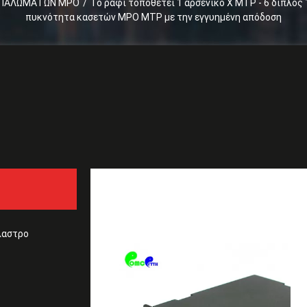
ΜΠΑΛΩΜΆΤΩΝ MPO
/
Το ράφι τοποθετεί 1 αρσενικό Χ MTP - 6 διπλός
πυκνότητα κασετών MPO MTP με την εγγυημένη απόδοση
Απόσπασμα
Το ράφι τοποθετεί 1 αρσ
υψηλή πυκνότητα κασετ
λαστρο