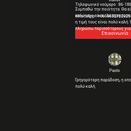
Τηλεφωνικό νούμερο :
86-18
Συμπαθώ την ποιότητα. Θα εί
καλύτερο εάν καλύτερη συσκ
WhatsApp :
+8618682182825
η τιμή τους είναι πολύ καλή. 
πληρώσω περισσότερους για 
Επικοινωνία
καλύτερη συσκευασία
Paolo
Γρηγορότερη παράδοση, η οπο
πολύ καλή.