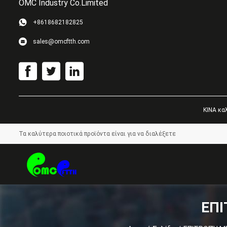
OMC Industry Co.Limited
+8618682182825
sales@omcftth.com
ΚΙΝΑ καλ
Τα καλύτερα ποιοτικά προϊόντα είναι για να διαλέξετε
描
ΕΠ
述