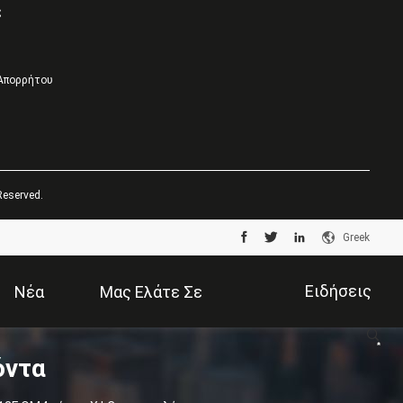
ς
 Απορρήτου
Reserved.
Greek
Ειδήσεις
Νέα
Μας Ελάτε Σε
ντα
Επιχείρησης
Επαφή Με