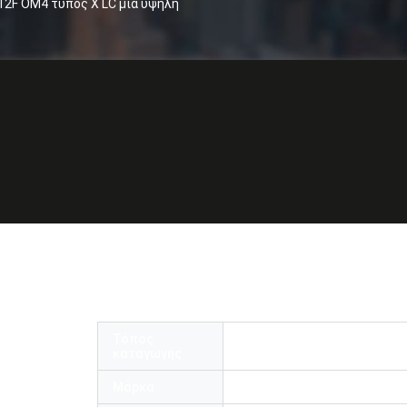
 12F OM4 τύπος Χ LC μια υψηλή
ενικό Χ MTP - 6 διπλός 12F OM4 τύπος 
ών MPO MTP με την εγγυημένη απόδοση
Τόπος
Κίνα
καταγωγής
Μάρκα
OMC or OEM