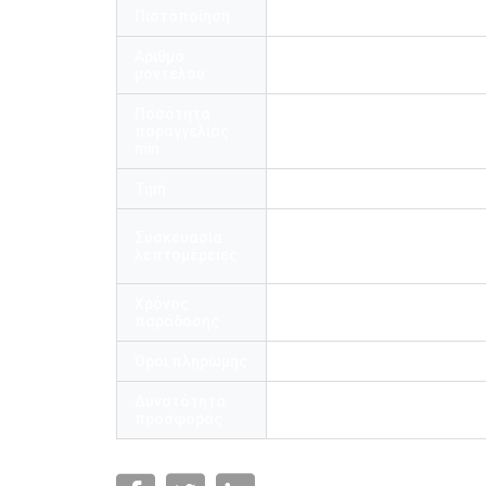
Πιστοποίηση
RoHS, ISO9001
Αριθμό
24F APC SM G657A2 apc-Sc 
μοντέλου
2.0mm 20m
Ποσότητα
παραγγελίας
1pcs
min
Τιμή
US$18US$18.5/pcs
ένα κομμάτι σε μια πλαστική
Συσκευασία
Διάφορες τσάντες σε μια μ
λεπτομέρειες
πλαστική τσάντα. εκατοντά
Χρόνος
4-6 εργάσιμες ημέρες
παράδοσης
Όροι πληρωμής
Μ / Τ, Western Union, Paypal
Δυνατότητα
1000000pcs/month
προσφοράς