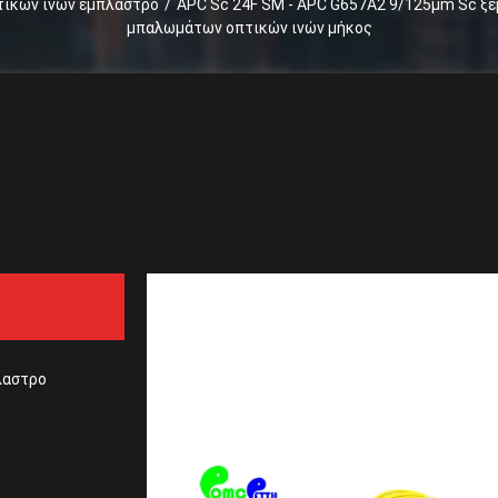
ικών ινών έμπλαστρο
/
APC Sc 24F SM - APC G657A2 9/125μm Sc 
μπαλωμάτων οπτικών ινών μήκος
Απόσπασμα
APC Sc 24F SM - APC G
καλωδίων μπαλωμάτων ο
λαστρο