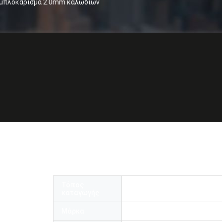
ξεμπλοκάρισμα 2.0mm καλωδίων
657A2 9/125μm Sc ξεμπλοκάρισμα 2.0m
πτικών ινών μήκος
Τόπος
Κίνα
καταγωγής
Μάρκα
OMC or OEM