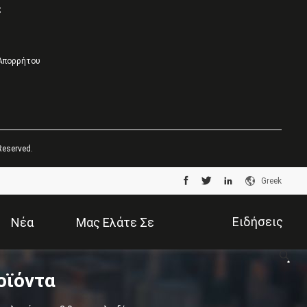
ς
 Απορρήτου
Reserved.
Greek
Ειδήσεις
Νέα
Μας Ελάτε Σε
οϊόντα
Επιχείρησης
Επαφή Με