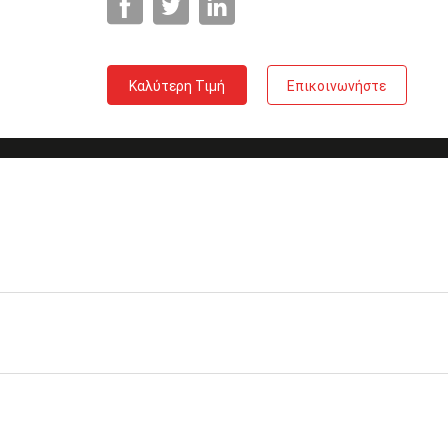
Καλύτερη Τιμή
Επικοινωνήστε
Sc Sc οπτικό σκοινί
Επίπεδο
Βαθμός Β IEC και βαθμός Γ
αρίσματος
Ποιότητας
επιστροφή
APC>60dB
απώλεια
100%
 σκόνη, κανένα νερό,
τρισδιάστατη
διαθέσιμος
παρέμβαση