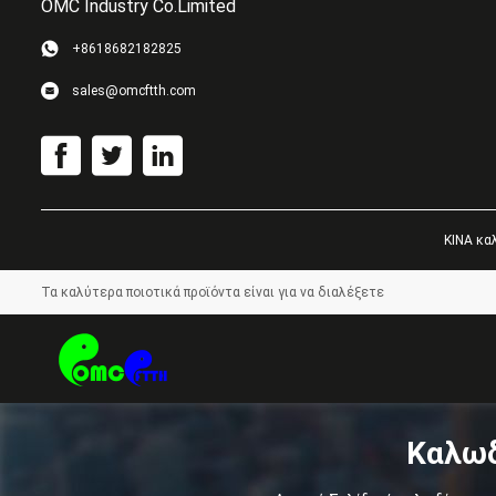
OMC Industry Co.Limited
+8618682182825
sales@omcftth.com
ΚΙΝΑ καλ
Τα καλύτερα ποιοτικά προϊόντα είναι για να διαλέξετε
描
Καλωδ
述