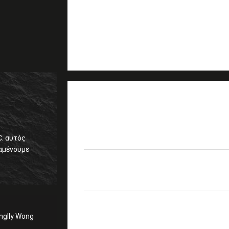
ΛΕΠΤΟΜΈΡΕΙΕΣ
24F APC 9/125μM apc-
προϊόντα
μπαλωμάτων ξεμπλοκ
. αυτός
Απώλεια
<0>
εισαγωγής
nglly Wong
Καθαρό ferrule
100% καθαρίστε, καμία
προσώπου τελών
καμία γρατσουνιά