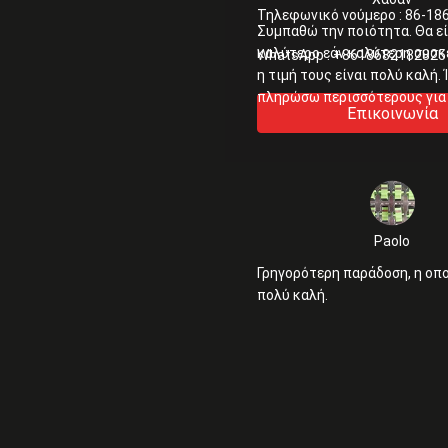
Τηλεφωνικό νούμερο :
86-18
Συμπαθώ την ποιότητα. Θα εί
καλύτερο εάν καλύτερη συσκ
WhatsApp :
+8618682182825
η τιμή τους είναι πολύ καλή. 
πληρώσω περισσότερους για 
Επικοινωνία
καλύτερη συσκευασία
Paolo
Γρηγορότερη παράδοση, η οπο
πολύ καλή.