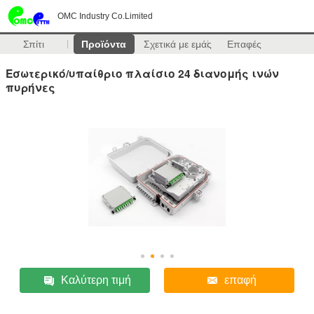
OMC Industry Co.Limited
Σπίτι
Προϊόντα
Σχετικά με εμάς
Επαφές
Εσωτερικό/υπαίθριο πλαίσιο 24 διανομής ινών
πυρήνες
Καλύτερη τιμή
επαφή