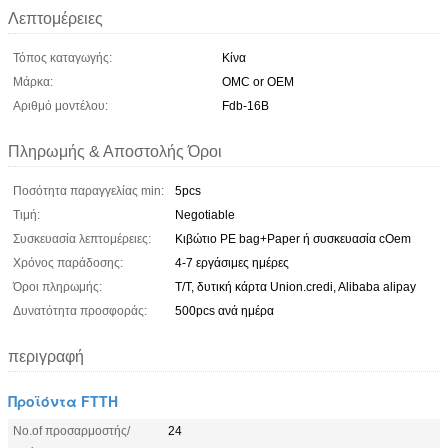
Λεπτομέρειες
Τόπος καταγωγής:
Κίνα
Μάρκα:
OMC or OEM
Αριθμό μοντέλου:
Fdb-16B
Πληρωμής & Αποστολής Όροι
Ποσότητα παραγγελίας min:
5pcs
Τιμή:
Negotiable
Συσκευασία λεπτομέρειες:
Κιβώτιο PE bag+Paper ή συσκευασία cOem
Χρόνος παράδοσης:
4-7 εργάσιμες ημέρες
Όροι πληρωμής:
T/T, δυτική κάρτα Union.credi, Alibaba alipay
Δυνατότητα προσφοράς:
500pcs ανά ημέρα
περιγραφή
Προϊόντα FTTH
No.of προσαρμοστής/
24