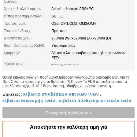
λιμένας:
Χρώμα & υλικό πιάτων:
Λευκό, πλαστικό ABS+PC
τύπος προσαρμοστών:
SC, LC
Τρόπος ινών:
OS2, OM1/OM2, OM3/OM4
Τύπος σύνδεσης:
Πρότυπο
Διαστάσεις (χιλ.):
260mm (W) x320mm (Χ) x93mm (D)
Θέση Compliancy RoHS:
Υποχωρητικός
εφαρμογή:
Δίκτυα κ.λπ. πρόσβασης και τηλεπικοινωνιών
FTTx.
Υψηλό φως:
,
κιβώτιο διανομής ινών
κιβώτιο σύνδεσης οπτικών ινών
τελική κιβώτιο ινών 24 πυρήνων/περίφραξη ινών/κιβώτιο διανομής ινών για το
Sc, LC και το κοστούμι για το θραύστη PLC ινών Το FDB αποτελείται από τα
υψηλής αντοχής υλικά, UV αντίσταση, αδιάβροχη, μέγιστη ικανότη...
κιβώτιο συνδέσεων οπτικών ινών
Ετικέττες:
,
κιβώτιο διανομής ινών
κιβώτιο σύνδεσης οπτικών ινών
,
Περιγραφή προϊόντων >
Αποκτήστε την καλύτερη τιμή για